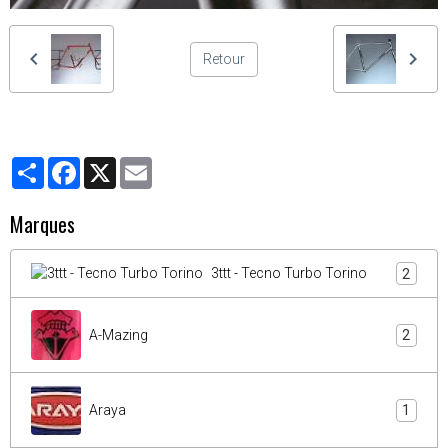
Retour
Partager
Facebook
X
Email
Marques
3ttt - Tecno Turbo Torino
2
A-Mazing
2
Araya
1