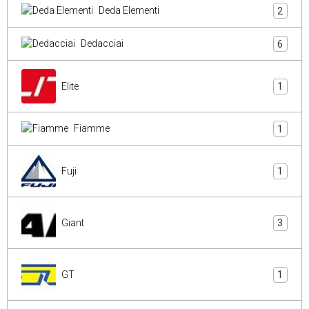
Deda Elementi
2
Dedacciai
6
Elite
1
Fiamme
1
Fuji
1
Giant
3
GT
1