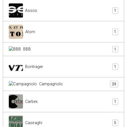
Assos
1
Atom
1
BBB
1
Bontrager
1
Campagnolo
39
Carbex
1
Casiraghi
5