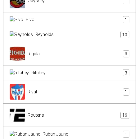
Odyssey
1
Pivo
1
Reynolds
10
Rigida
3
Ritchey
3
Rivat
1
Routens
16
Ruban Jaune
1