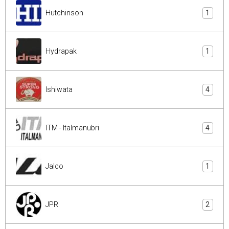
Hutchinson
1
Hydrapak
1
Ishiwata
4
ITM - Italmanubri
4
Jalco
1
JPR
2