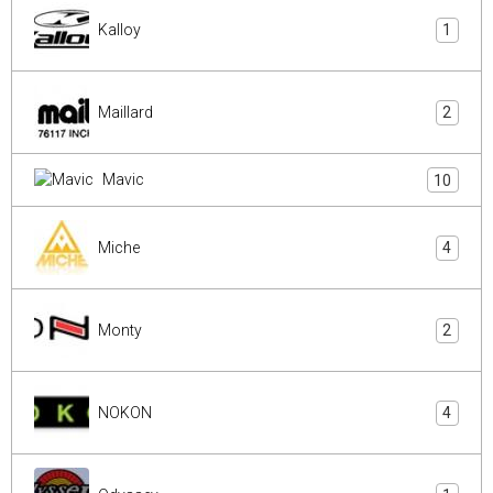
Kalloy
1
Maillard
2
Mavic
10
Miche
4
Monty
2
NOKON
4