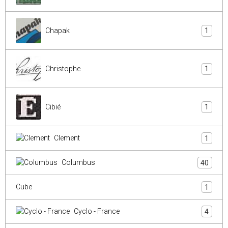
Chapak
1
Christophe
1
Cibié
1
Clement
1
Columbus
40
Cube
1
Cyclo - France
4