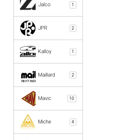
Jalco
1
JPR
2
Kalloy
1
Maillard
2
Mavic
10
Miche
4