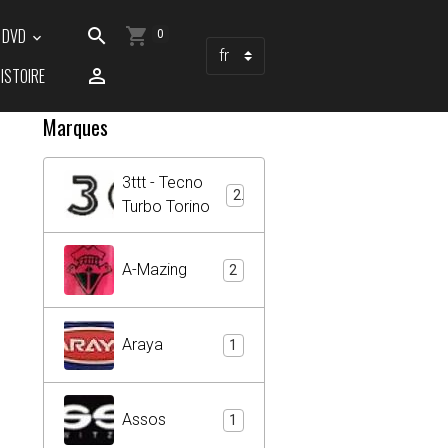
/ DVD
0
ISTOIRE
Marques
3ttt - Tecno
2
Turbo Torino
A-Mazing
2
Araya
1
Assos
1