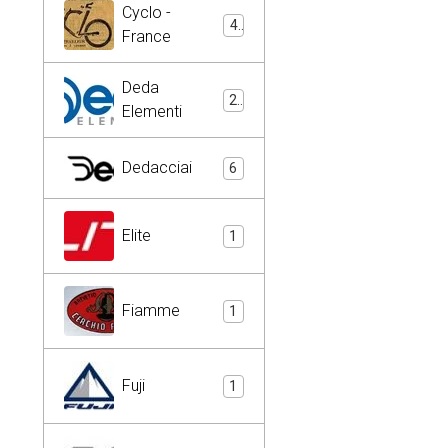
Cyclo -
4
France
Deda
2
Elementi
Dedacciai
6
Elite
1
Fiamme
1
Fuji
1