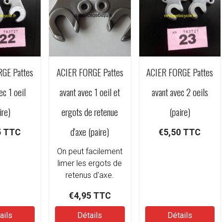
GE Pattes
ACIER FORGE Pattes
ACIER FORGE Pattes
ec 1 oeil
avant avec 1 oeil et
avant avec 2 oeils
ire)
ergots de retenue
(paire)
d'axe (paire)
5
TTC
€5,50
TTC
On peut facilement
limer les ergots de
retenus d'axe.
€4,95
TTC
ails
Détails
Détails