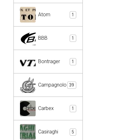
Atom
1
BBB
1
Bontrager
1
Campagnolo
39
Carbex
1
Casiraghi
5