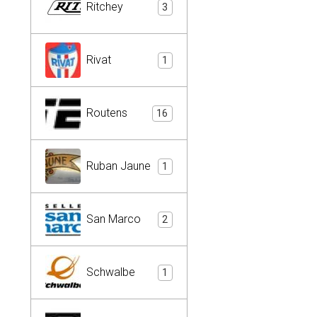
Ritchey
3
Rivat
1
Routens
16
Ruban Jaune
1
San Marco
2
Schwalbe
1