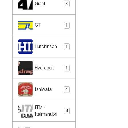
Giant
3
GT
1
Hutchinson
1
Hydrapak
1
Ishiwata
4
ITM -
4
Italmanubri