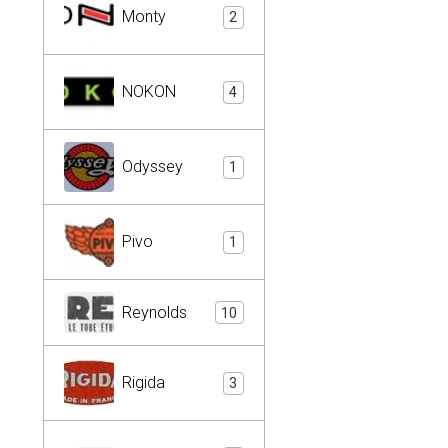
Monty
2
NOKON
4
Odyssey
1
Pivo
1
Reynolds
10
Rigida
3