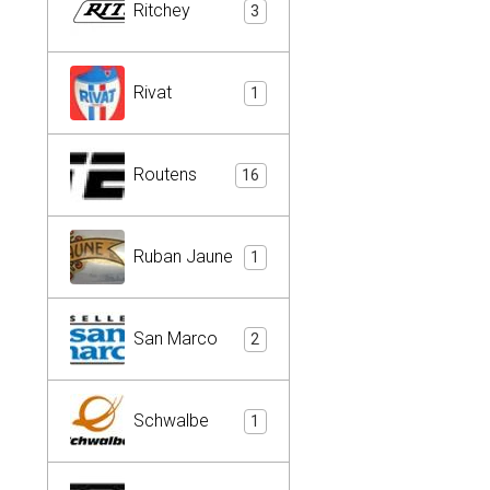
Ritchey
3
Rivat
1
Routens
16
Ruban Jaune
1
San Marco
2
Schwalbe
1