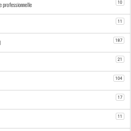
10
 professionnelle
11
187
l
21
104
17
11