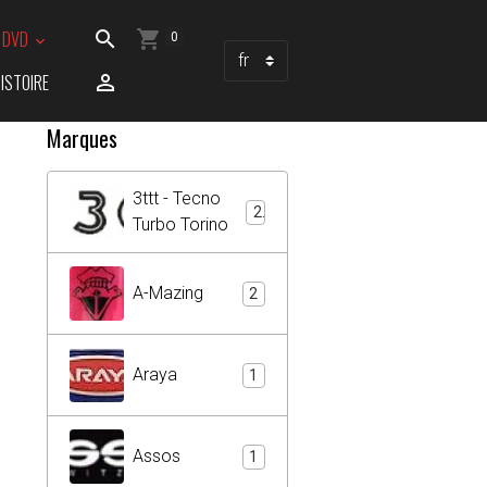
/ DVD
0
ISTOIRE
Marques
3ttt - Tecno
2
Turbo Torino
A-Mazing
2
Araya
1
Assos
1