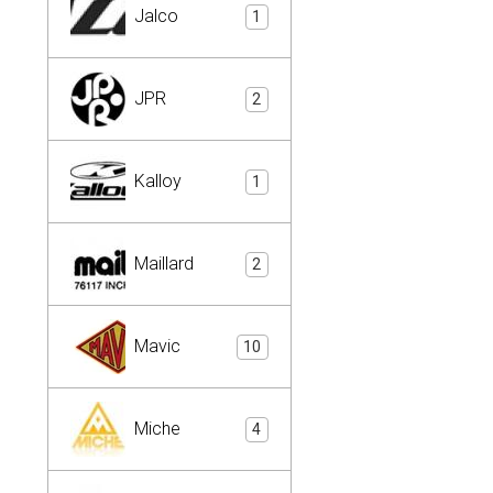
Jalco
1
JPR
2
Kalloy
1
Maillard
2
Mavic
10
Miche
4