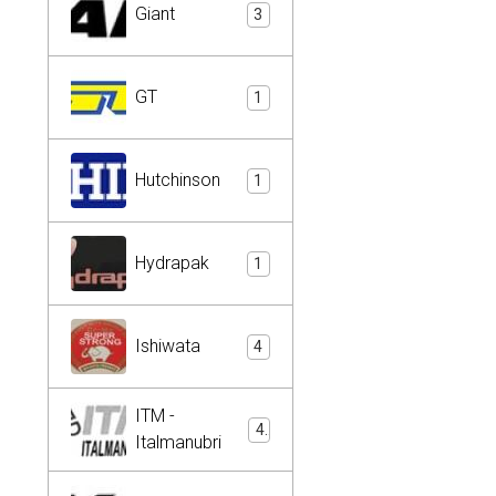
Giant
3
GT
1
Hutchinson
1
Hydrapak
1
Ishiwata
4
ITM -
4
Italmanubri