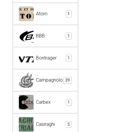
Atom
1
BBB
1
Bontrager
1
Campagnolo
39
Carbex
1
Casiraghi
5