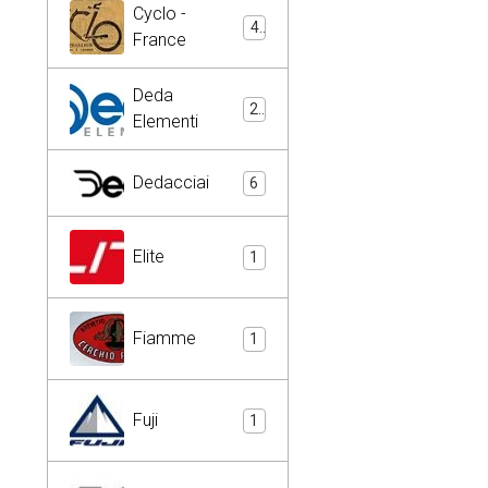
Cyclo -
4
France
Deda
2
Elementi
Dedacciai
6
Elite
1
Fiamme
1
Fuji
1