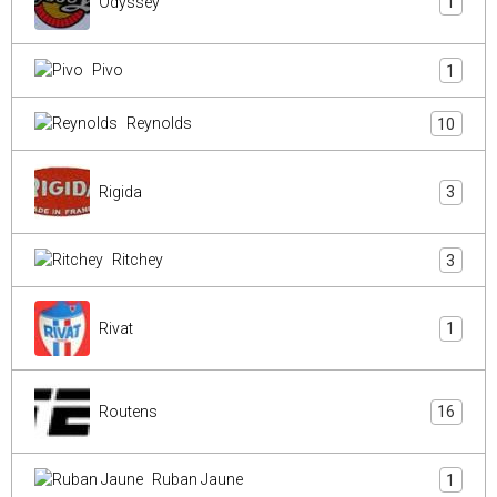
Odyssey
1
Pivo
1
Reynolds
10
Rigida
3
Ritchey
3
Rivat
1
Routens
16
Ruban Jaune
1