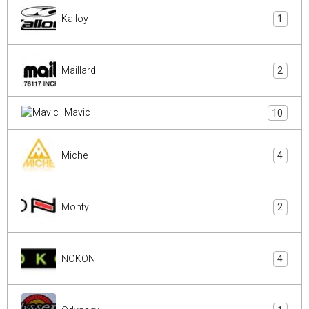
Kalloy
1
Maillard
2
Mavic
10
Miche
4
Monty
2
NOKON
4