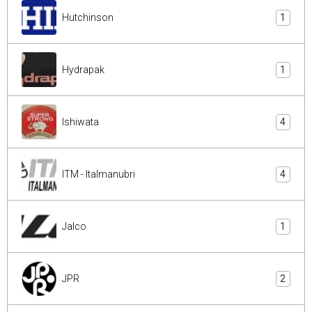
Hutchinson
1
Hydrapak
1
Ishiwata
4
ITM - Italmanubri
4
Jalco
1
JPR
2