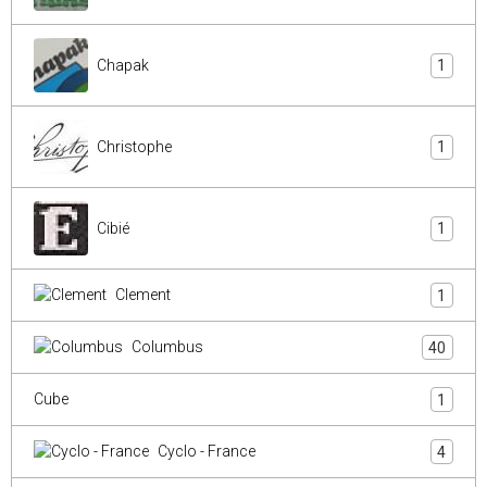
Chapak
1
Christophe
1
Cibié
1
Clement
1
Columbus
40
Cube
1
Cyclo - France
4