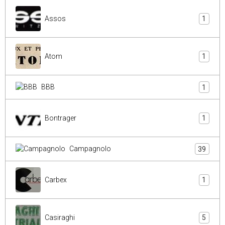
Assos
1
Atom
1
BBB
1
Bontrager
1
Campagnolo
39
Carbex
1
Casiraghi
5