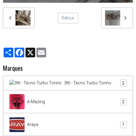
Retour
Partager
Facebook
X
Email
Marques
3ttt - Tecno Turbo Torino
2
A-Mazing
2
Araya
1