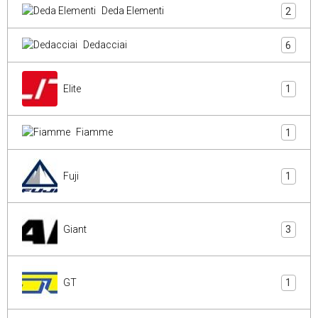
Deda Elementi
2
Dedacciai
6
Elite
1
Fiamme
1
Fuji
1
Giant
3
GT
1