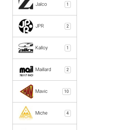
Jalco
1
JPR
2
Kalloy
1
Maillard
2
Mavic
10
Miche
4