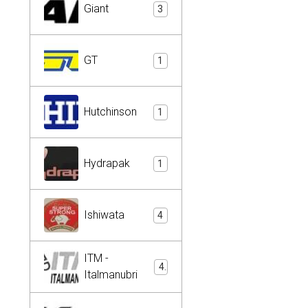
Giant
3
GT
1
Hutchinson
1
Hydrapak
1
Ishiwata
4
ITM -
4
Italmanubri