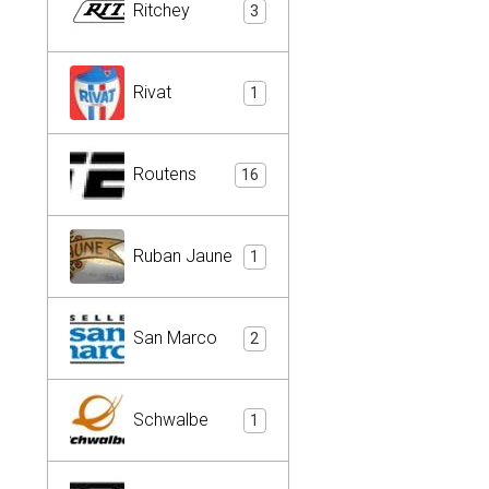
Ritchey
3
Rivat
1
Routens
16
Ruban Jaune
1
San Marco
2
Schwalbe
1