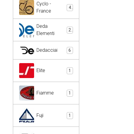
Cyclo -
4
France
Deda
2
Elementi
Dedacciai
6
Elite
1
Fiamme
1
Fuji
1