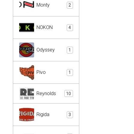
Monty
2
NOKON
4
Odyssey
1
Pivo
1
Reynolds
10
Rigida
3