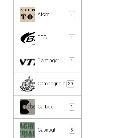
Atom
1
BBB
1
Bontrager
1
Campagnolo
39
Carbex
1
Casiraghi
5