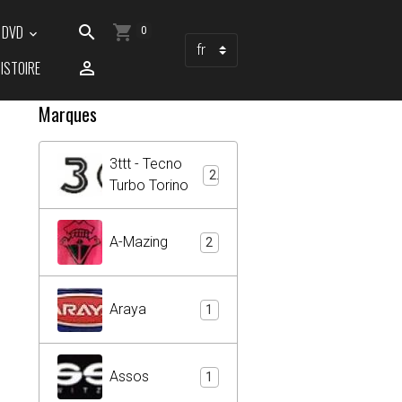
/ DVD
0
ISTOIRE
Marques
3ttt - Tecno
2
Turbo Torino
A-Mazing
2
Araya
1
Assos
1