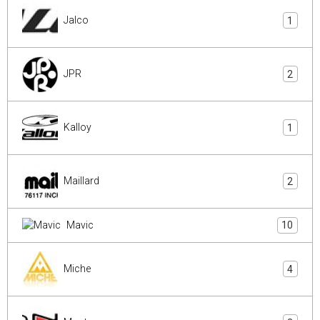
Jalco
1
JPR
2
Kalloy
1
Maillard
2
Mavic
10
Miche
4