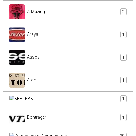
A-Mazing
2
Araya
1
Assos
1
Atom
1
BBB
1
Bontrager
1
Campagnolo