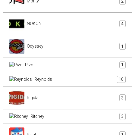
Monty
2
NOKON
4
Odyssey
1
Pivo
1
Reynolds
10
Rigida
3
Ritchey
3
Rivat
1