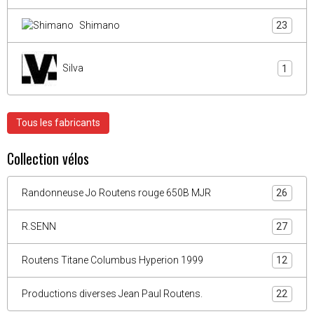
Shimano
23
Silva
1
Tous les fabricants
Collection vélos
Randonneuse Jo Routens rouge 650B MJR
26
R.SENN
27
Routens Titane Columbus Hyperion 1999
12
Productions diverses Jean Paul Routens.
22