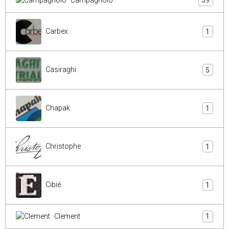
39
Carbex
1
Casiraghi
5
Chapak
1
Christophe
1
Cibié
1
Clement
1