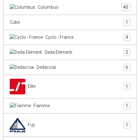
Columbus
40
Cube
1
Cyclo - France
4
Deda Elementi
2
Dedacciai
6
Elite
1
Fiamme
1
Fuji
1