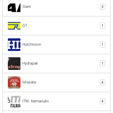
Giant
3
GT
1
Hutchinson
1
Hydrapak
1
Ishiwata
4
ITM - Italmanubri
4