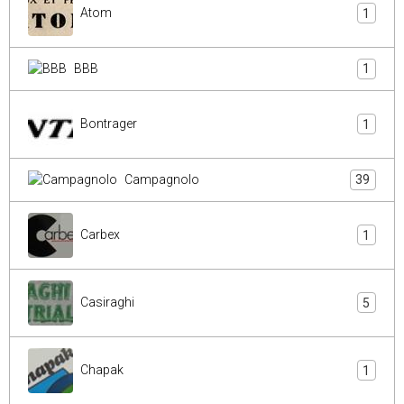
Atom
1
BBB
1
Bontrager
1
Campagnolo
39
Carbex
1
Casiraghi
5
Chapak
1