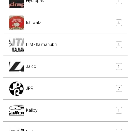
Hydrapak
1
Ishiwata
4
ITM - Italmanubri
4
Jalco
1
JPR
2
Kalloy
1