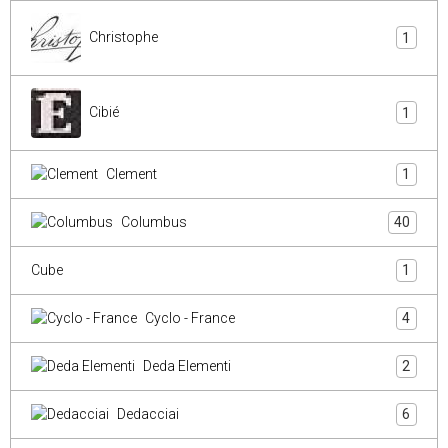
Christophe
1
Cibié
1
Clement
1
Columbus
40
Cube
1
Cyclo - France
4
Deda Elementi
2
Dedacciai
6