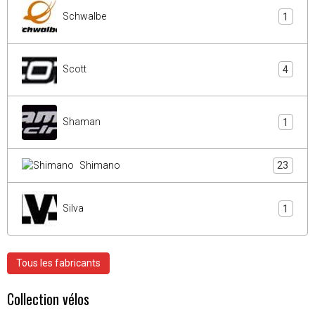
Schwalbe
1
Scott
4
Shaman
1
Shimano
23
Silva
1
Tous les fabricants
Collection vélos