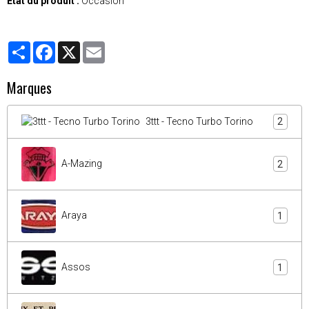
État du produit :
Occasion
Partager
Facebook
X
Email
Marques
3ttt - Tecno Turbo Torino
2
A-Mazing
2
Araya
1
Assos
1