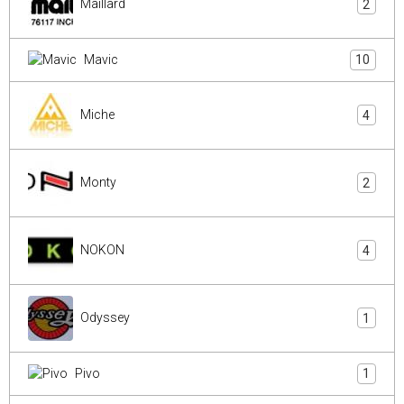
Maillard
2
Mavic
10
Miche
4
Monty
2
NOKON
4
Odyssey
1
Pivo
1