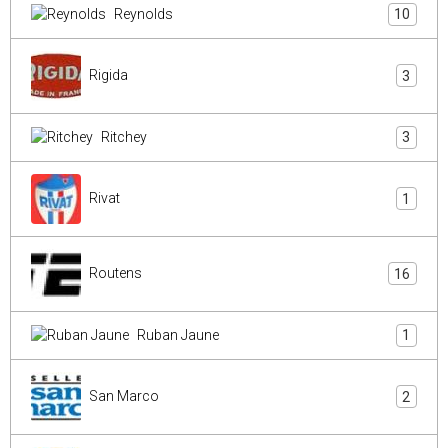
Reynolds
10
Rigida
3
Ritchey
3
Rivat
1
Routens
16
Ruban Jaune
1
San Marco
2