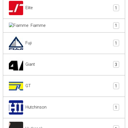
Elite
1
Fiamme
1
Fuji
1
Giant
3
GT
1
Hutchinson
1