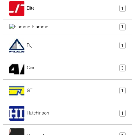
Elite
1
Fiamme
1
Fuji
1
Giant
3
GT
1
Hutchinson
1