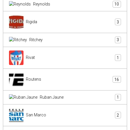
Reynolds
10
Rigida
3
Ritchey
3
Rivat
1
Routens
16
Ruban Jaune
1
San Marco
2