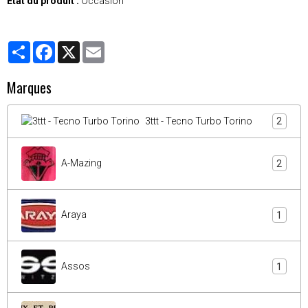
État du produit :
Occasion
Partager
Facebook
X
Email
Marques
3ttt - Tecno Turbo Torino
2
A-Mazing
2
Araya
1
Assos
1