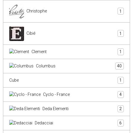
Christophe
1
Cibié
1
Clement
1
Columbus
40
Cube
1
Cyclo - France
4
Deda Elementi
2
Dedacciai
6