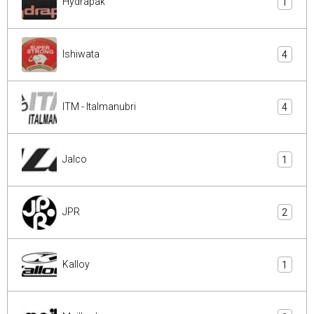
Hydrapak
1
Ishiwata
4
ITM - Italmanubri
4
Jalco
1
JPR
2
Kalloy
1