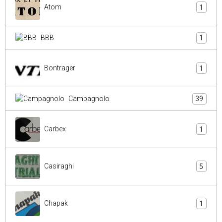
Atom
1
BBB
1
Bontrager
1
Campagnolo
39
Carbex
1
Casiraghi
5
Chapak
1