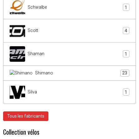
Schwalbe
1
Scott
4
Shaman
1
Shimano
23
Silva
1
Tous les fabricants
Collection vélos