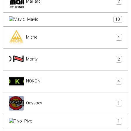
Maillard
2
Mavic
10
Miche
4
Monty
2
NOKON
4
Odyssey
1
Pivo
1