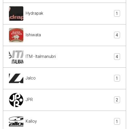
Hydrapak
1
Ishiwata
4
ITM - Italmanubri
4
Jalco
1
JPR
2
Kalloy
1