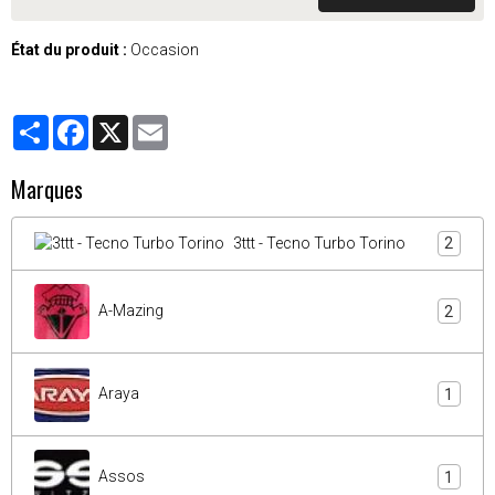
État du produit :
Occasion
Partager
Facebook
X
Email
Marques
3ttt - Tecno Turbo Torino
2
A-Mazing
2
Araya
1
Assos
1