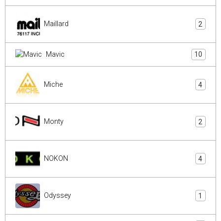
Maillard
2
Mavic
10
Miche
4
Monty
2
NOKON
4
Odyssey
1