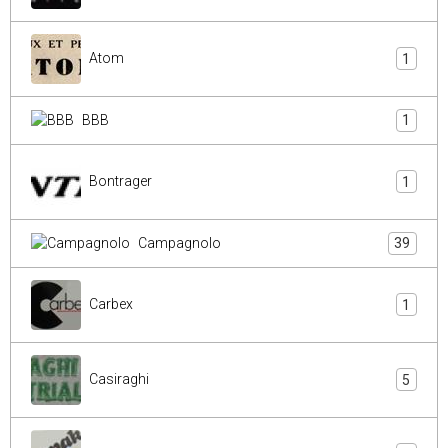
Atom
1
BBB
1
Bontrager
1
Campagnolo
39
Carbex
1
Casiraghi
5