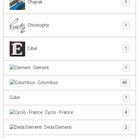
Chapak
1
Christophe
1
Cibié
1
Clement
1
Columbus
40
Cube
1
Cyclo - France
4
Deda Elementi
2