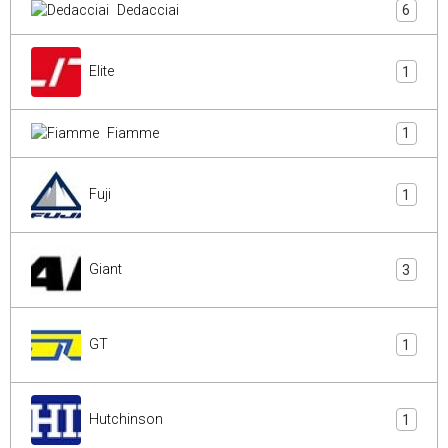
Dedacciai
6
Elite
1
Fiamme
1
Fuji
1
Giant
3
GT
1
Hutchinson
1