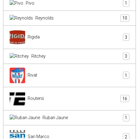
Pivo
1
Reynolds
10
Rigida
3
Ritchey
3
Rivat
1
Routens
16
Ruban Jaune
1
San Marco
2