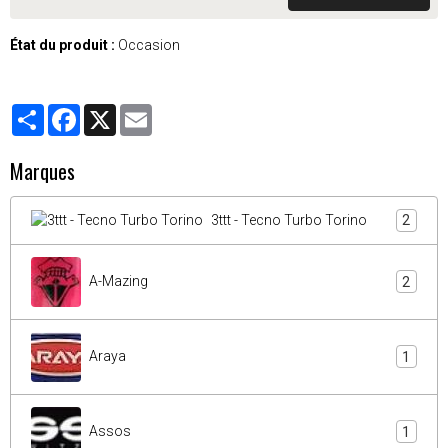
État du produit :
Occasion
Partager
Facebook
X
Email
Marques
3ttt - Tecno Turbo Torino
2
A-Mazing
2
Araya
1
Assos
1