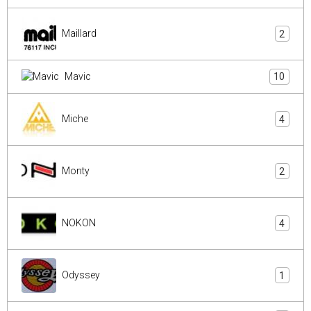
Maillard
2
Mavic
10
Miche
4
Monty
2
NOKON
4
Odyssey
1