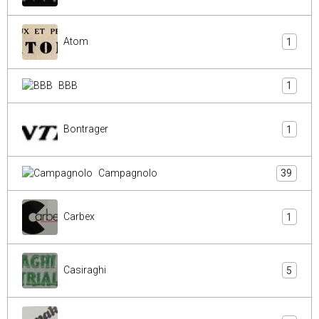
Atom
1
BBB
1
Bontrager
1
Campagnolo
39
Carbex
1
Casiraghi
5