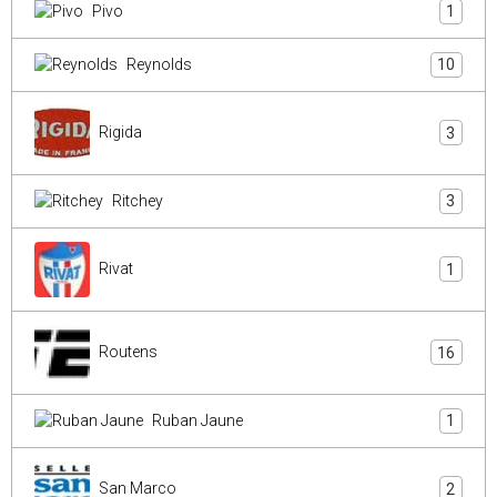
Pivo
1
Reynolds
10
Rigida
3
Ritchey
3
Rivat
1
Routens
16
Ruban Jaune
1
San Marco
2