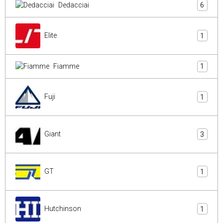
Dedacciai
6
Elite
1
Fiamme
1
Fuji
1
Giant
3
GT
1
Hutchinson
1