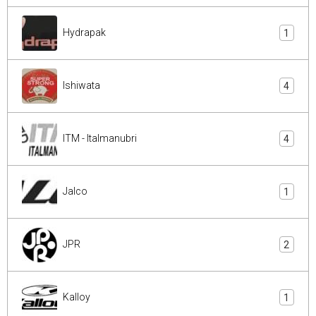
Hydrapak
1
Ishiwata
4
ITM - Italmanubri
4
Jalco
1
JPR
2
Kalloy
1