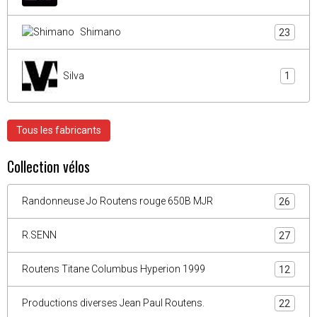
Shimano
23
Silva
1
Tous les fabricants
Collection vélos
Randonneuse Jo Routens rouge 650B MJR
26
R.SENN
27
Routens Titane Columbus Hyperion 1999
12
Productions diverses Jean Paul Routens.
22