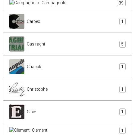
Campagnolo
39
Carbex
1
Casiraghi
5
Chapak
1
Christophe
1
Cibié
1
Clement
1