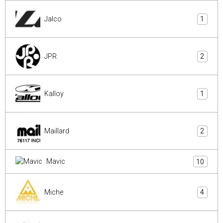
Jalco
1
JPR
2
Kalloy
1
Maillard
2
Mavic
10
Miche
4