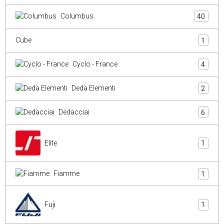
Columbus
40
Cube
1
Cyclo - France
4
Deda Elementi
2
Dedacciai
6
Elite
1
Fiamme
1
Fuji
1