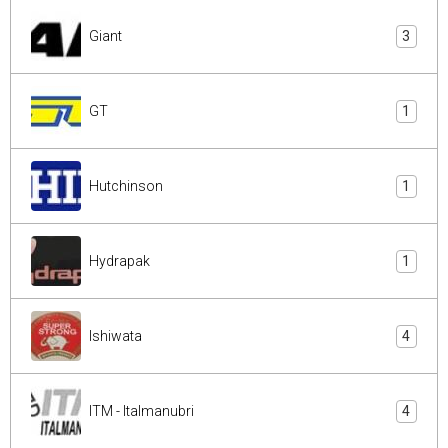
Giant
3
GT
1
Hutchinson
1
Hydrapak
1
Ishiwata
4
ITM - Italmanubri
4