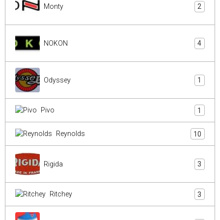
Monty
2
NOKON
4
Odyssey
1
Pivo
1
Reynolds
10
Rigida
3
Ritchey
3