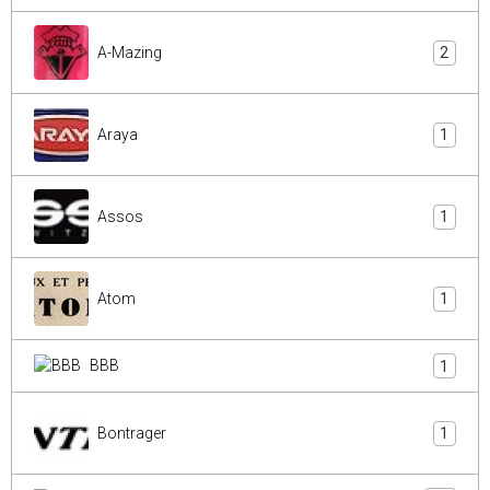
A-Mazing
2
Araya
1
Assos
1
Atom
1
BBB
1
Bontrager
1