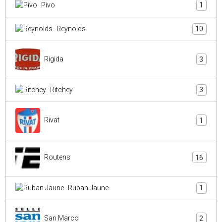
Pivo
1
Reynolds
10
Rigida
3
Ritchey
3
Rivat
1
Routens
16
Ruban Jaune
1
San Marco
2