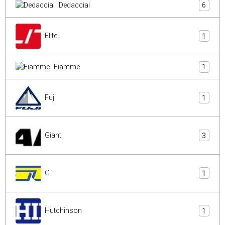
Dedacciai
6
Elite
1
Fiamme
1
Fuji
1
Giant
3
GT
1
Hutchinson
1