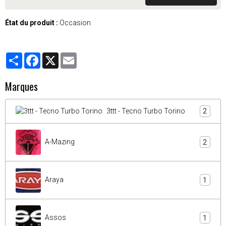
État du produit :
Occasion
Partager
Facebook
X
Email
Marques
3ttt - Tecno Turbo Torino
2
A-Mazing
2
Araya
1
Assos
1