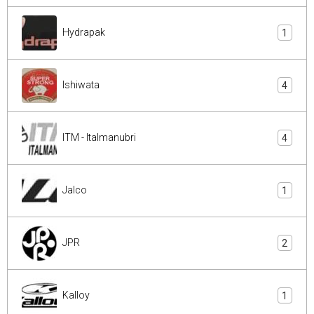
Hydrapak
1
Ishiwata
4
ITM - Italmanubri
4
Jalco
1
JPR
2
Kalloy
1