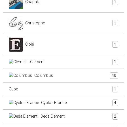
Chapak
1
Christophe
1
Cibié
1
Clement
1
Columbus
40
Cube
1
Cyclo - France
4
Deda Elementi
2