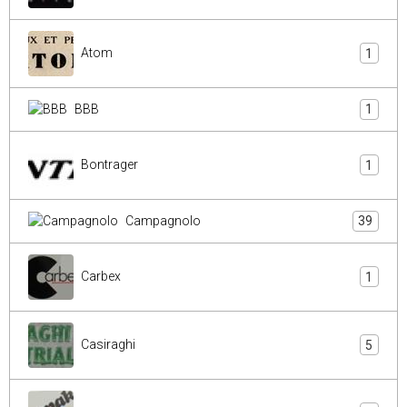
Atom
1
BBB
1
Bontrager
1
Campagnolo
39
Carbex
1
Casiraghi
5