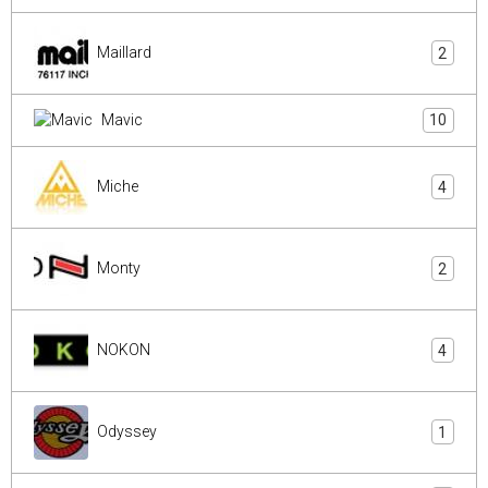
Maillard
2
Mavic
10
Miche
4
Monty
2
NOKON
4
Odyssey
1