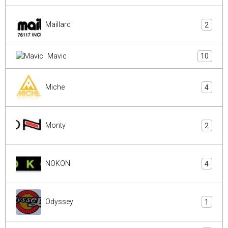
Maillard
2
Mavic
10
Miche
4
Monty
2
NOKON
4
Odyssey
1