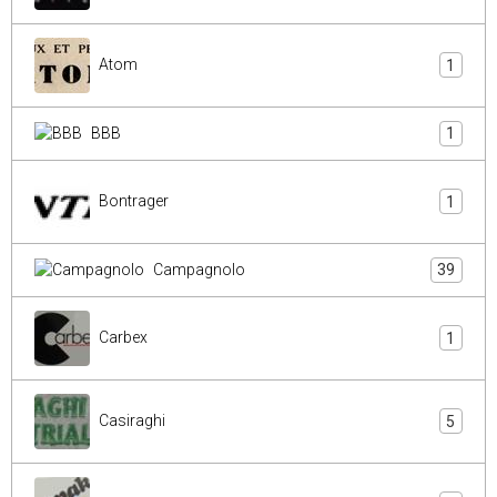
Atom
1
BBB
1
Bontrager
1
Campagnolo
39
Carbex
1
Casiraghi
5