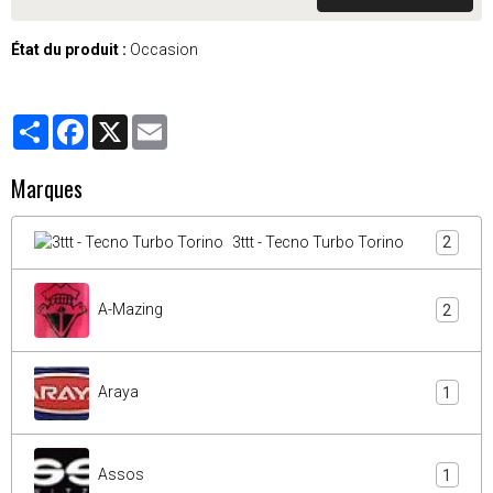
État du produit :
Occasion
Partager
Facebook
X
Email
Marques
3ttt - Tecno Turbo Torino
2
A-Mazing
2
Araya
1
Assos
1