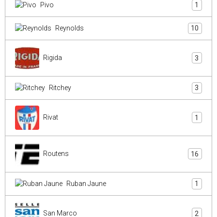
Pivo
1
Reynolds
10
Rigida
3
Ritchey
3
Rivat
1
Routens
16
Ruban Jaune
1
San Marco
2