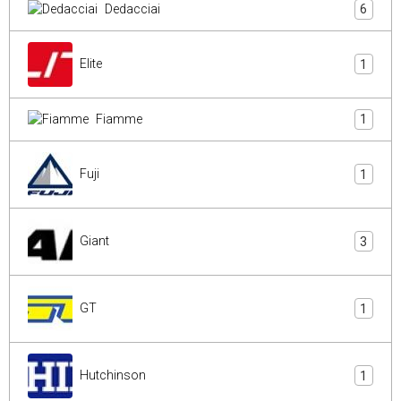
Dedacciai
6
Elite
1
Fiamme
1
Fuji
1
Giant
3
GT
1
Hutchinson
1