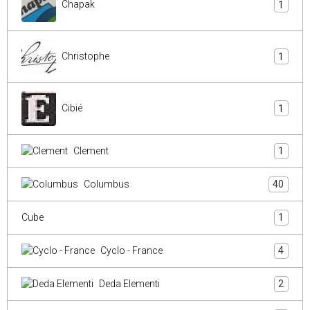
Chapak
1
Christophe
1
Cibié
1
Clement
1
Columbus
40
Cube
1
Cyclo - France
4
Deda Elementi
2