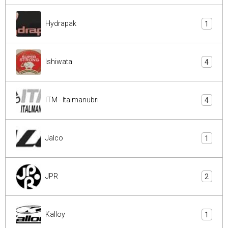
Hydrapak
1
Ishiwata
4
ITM - Italmanubri
4
Jalco
1
JPR
2
Kalloy
1