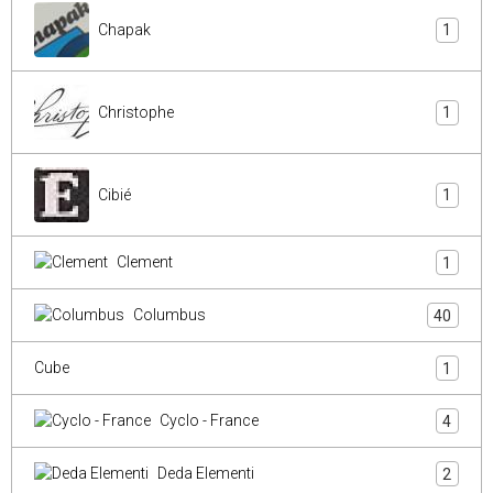
Chapak
1
Christophe
1
Cibié
1
Clement
1
Columbus
40
Cube
1
Cyclo - France
4
Deda Elementi
2