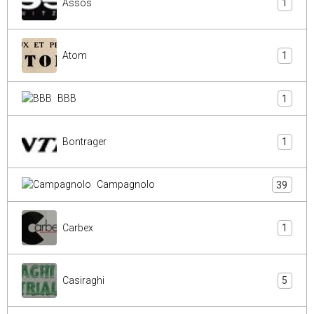
Assos
1
Atom
1
BBB
1
Bontrager
1
Campagnolo
39
Carbex
1
Casiraghi
5