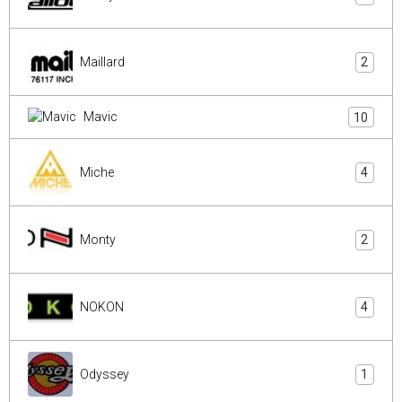
Maillard
2
Mavic
10
Miche
4
Monty
2
NOKON
4
Odyssey
1