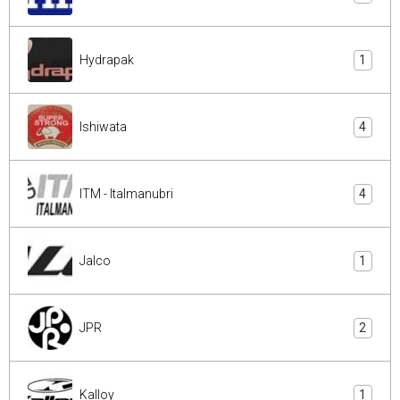
Hydrapak
1
Ishiwata
4
ITM - Italmanubri
4
Jalco
1
JPR
2
Kalloy
1