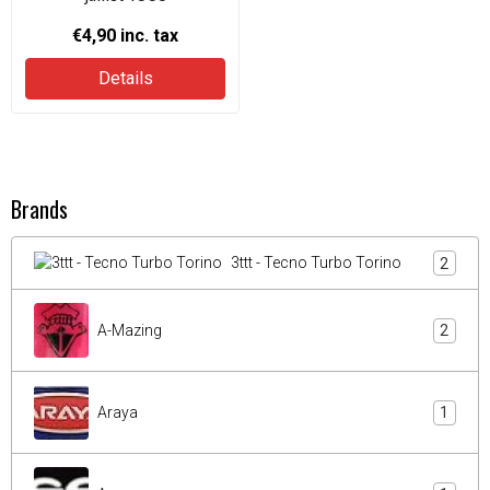
€4,90
inc. tax
Details
Brands
3ttt - Tecno Turbo Torino
2
A-Mazing
2
Araya
1