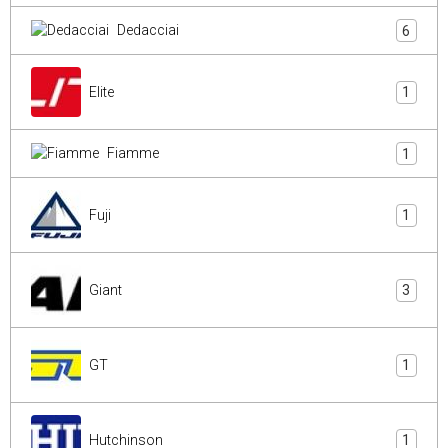
Dedacciai
6
Elite
1
Fiamme
1
Fuji
1
Giant
3
GT
1
Hutchinson
1