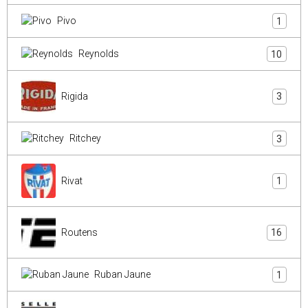
Pivo
1
Reynolds
10
Rigida
3
Ritchey
3
Rivat
1
Routens
16
Ruban Jaune
1