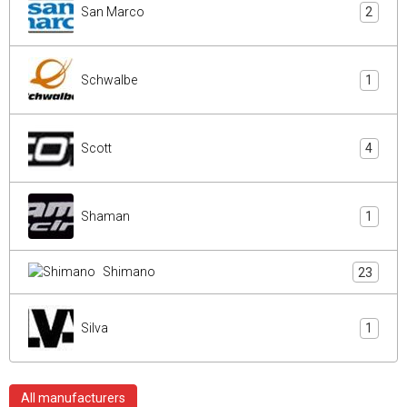
San Marco
2
Schwalbe
1
Scott
4
Shaman
1
Shimano
23
Silva
1
All manufacturers